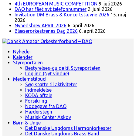
4th EUROPEAN MUSIC COMPETITION
9. juli 2026
DAO har fået nyt telefonnummer
2. juni 2026
Invitation DM Brass & Koncertstævne 2026
15. maj
2026
Nyhedsbrev APRIL 2026
6. april 2026
Blæserorkestrenes Dag 2026
6. april 2026
Landsorganisation for amatørblæserorkestre
Nyheder
Dansk Amatør Orkesterforbund - DAO
Kalender
Styreportalen
Bestyrelses-guide til Styreportalen
Log ind (Nyt vindue)
Medlemstilbud
Søg støtte til aktiviteter
Indmeldelse
KODA aftale
Forsikring
Nodegave fra DAO
Hæderstegn
Musisk Center Askov
Børn & Unge
Det Danske Ungdoms Harmoniorkester
Det Danske Ungdoms Brass Band