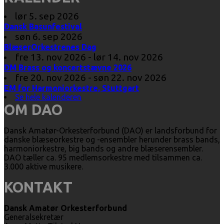
lør 5. sep 2026
Dansk Basunfestival
søn 6. sep 2026
BlæserOrkestrenes Dag
fre 13. nov 2026 - lør 14. nov 2026
DM Brass og koncertstævne 2026
fre 20. nov 2026 - søn 22. nov 2026
EM for Harmoniorkestre, Stuttgart
Se hele kalenderen
OM DAO
Dansk Amatør-Orkesterforbund (DAO) er landsforbund for
danske blæseorkestre og -ensembler herunder brass bands,
harmoniorkestre, big bands og andre blæserensembler.
DAO tæller ca. 95 medlemsorkestre med tilsammen ca.
3.000 aktive musikere.
KONTAKT
Dansk Amatør Orkesterforbund
Generalsekretær