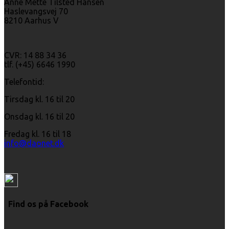
Anne Mette Tilsted Hansen
Haslevangsvej 70
8210 Aarhus V
CVR: 14 88 34 36
tlf. (+45) 6646 1990
Telefontid:
Tirsdag kl. 16 til 20
Onsdag kl. 16 til 20
Fredag kl. 16 til 18
info@daonet.dk
Find os på Facebook