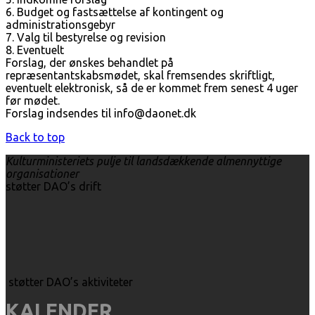
6. Budget og fastsættelse af kontingent og
administrationsgebyr
7. Valg til bestyrelse og revision
8. Eventuelt
Forslag, der ønskes behandlet på
repræsentantskabsmødet, skal fremsendes skriftligt,
eventuelt elektronisk, så de er kommet frem senest 4 uger
før mødet.
Forslag indsendes til info@daonet.dk
Back to top
Kulturministeriets pulje til landsdækkende almennyttige
organisationer
støtter DAO’s drift
støtter DAO’s aktiviteter
KALENDER