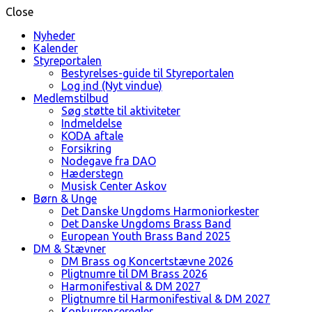
Close
Nyheder
Kalender
Styreportalen
Bestyrelses-guide til Styreportalen
Log ind (Nyt vindue)
Medlemstilbud
Søg støtte til aktiviteter
Indmeldelse
KODA aftale
Forsikring
Nodegave fra DAO
Hæderstegn
Musisk Center Askov
Børn & Unge
Det Danske Ungdoms Harmoniorkester
Det Danske Ungdoms Brass Band
European Youth Brass Band 2025
DM & Stævner
DM Brass og Koncertstævne 2026
Pligtnumre til DM Brass 2026
Harmonifestival & DM 2027
Pligtnumre til Harmonifestival & DM 2027
Konkurrenceregler