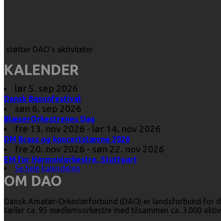
støtter DAO’s aktiviteter
KALENDER
lør 5. sep 2026
Dansk Basunfestival
søn 6. sep 2026
BlæserOrkestrenes Dag
fre 13. nov 2026 - lør 14. nov 2026
DM Brass og koncertstævne 2026
fre 20. nov 2026 - søn 22. nov 2026
EM for Harmoniorkestre, Stuttgart
Se hele kalenderen
OM DAO
Dansk Amatør-Orkesterforbund (DAO) er landsforbund for d
tæller ca. 95 medlemsorkestre med tilsammen ca. 3.000 aktiv