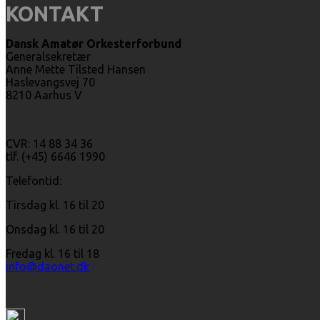
KONTAKT
Dansk Amatør Orkesterforbund
Generalsekretær
Anne Mette Tilsted Hansen
Haslevangsvej 70
8210 Aarhus V
CVR: 14 88 34 36
tlf. (+45) 6646 1990
Telefontid:
Tirsdag kl. 16 til 20
Onsdag kl. 16 til 20
Fredag kl. 16 til 18
info@daonet.dk