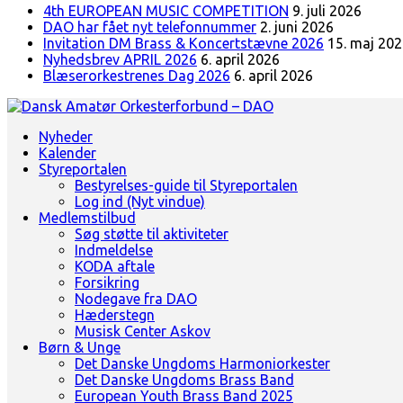
4th EUROPEAN MUSIC COMPETITION
9. juli 2026
DAO har fået nyt telefonnummer
2. juni 2026
Invitation DM Brass & Koncertstævne 2026
15. maj 20
Nyhedsbrev APRIL 2026
6. april 2026
Blæserorkestrenes Dag 2026
6. april 2026
Landsorganisation for amatørblæserorkestre
Nyheder
Dansk Amatør Orkesterforbund - DAO
Kalender
Styreportalen
Bestyrelses-guide til Styreportalen
Log ind (Nyt vindue)
Medlemstilbud
Søg støtte til aktiviteter
Indmeldelse
KODA aftale
Forsikring
Nodegave fra DAO
Hæderstegn
Musisk Center Askov
Børn & Unge
Det Danske Ungdoms Harmoniorkester
Det Danske Ungdoms Brass Band
European Youth Brass Band 2025