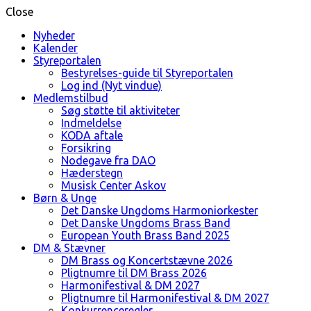
Close
Nyheder
Kalender
Styreportalen
Bestyrelses-guide til Styreportalen
Log ind (Nyt vindue)
Medlemstilbud
Søg støtte til aktiviteter
Indmeldelse
KODA aftale
Forsikring
Nodegave fra DAO
Hæderstegn
Musisk Center Askov
Børn & Unge
Det Danske Ungdoms Harmoniorkester
Det Danske Ungdoms Brass Band
European Youth Brass Band 2025
DM & Stævner
DM Brass og Koncertstævne 2026
Pligtnumre til DM Brass 2026
Harmonifestival & DM 2027
Pligtnumre til Harmonifestival & DM 2027
Konkurrenceregler