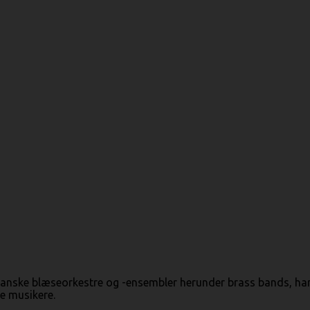
anske blæseorkestre og -ensembler herunder brass bands, ha
e musikere.