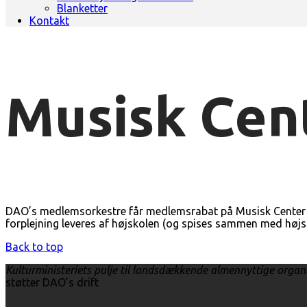
Blanketter
Kontakt
Musisk Cen
DAO’s medlemsorkestre får medlemsrabat på Musisk Center As
forplejning leveres af højskolen (og spises sammen med højs
Back to top
Kulturministeriets pulje til landsdækkende almennyttige organ
støtter DAO’s drift