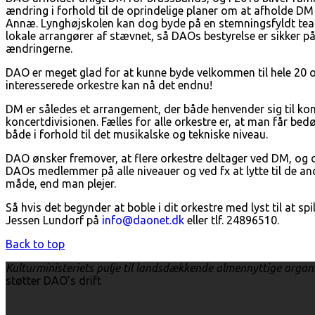
ændring i forhold til de oprindelige planer om at afholde D
Annæ. Lynghøjskolen kan dog byde på en stemningsfyldt teate
lokale arrangører af stævnet, så DAOs bestyrelse er sikker på,
ændringerne.
DAO er meget glad for at kunne byde velkommen til hele 20 or
interesserede orkestre kan nå det endnu!
DM er således et arrangement, der både henvender sig til ko
koncertdivisionen. Fælles for alle orkestre er, at man får 
både i forhold til det musikalske og tekniske niveau.
DAO ønsker fremover, at flere orkestre deltager ved DM, og d
DAOs medlemmer på alle niveauer og ved fx at lytte til de an
måde, end man plejer.
Så hvis det begynder at boble i dit orkestre med lyst til at s
Jessen Lundorf på
info@daonet.dk
eller tlf. 24896510.
Back to top
Kulturministeriets pulje til landsdækkende almennyttige organ
støtter DAO’s drift