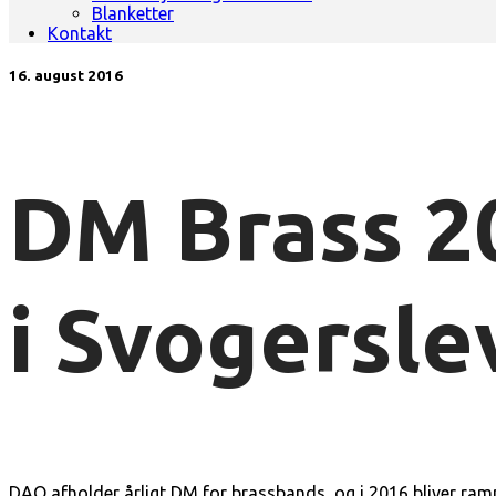
Blanketter
Kontakt
16. august 2016
DM Brass 2
i Svogersle
DAO afholder årligt DM for brassbands, og i 2016 bliver ram