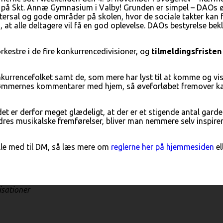
M på Skt. Annæ Gymnasium i Valby! Grunden er simpel – DAOs øk
rsal og gode områder på skolen, hvor de sociale takter kan f
 at alle deltagere vil få en god oplevelse. DAOs bestyrelse bek
kestre i de fire konkurrencedivisioner, og
tilmeldingsfristen 
nkurrencefolket samt de, som mere har lyst til at komme og v
bedømmernes kommentarer med hjem, så øveforløbet fremover kan
et er derfor meget glædeligt, at der er et stigende antal gard
dres musikalske fremførelser, bliver man nemmere selv inspirere
pille med til DM, så læs mere om
reglerne her på hjemmesiden
el
isationer