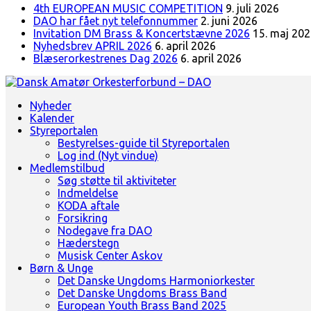
4th EUROPEAN MUSIC COMPETITION
9. juli 2026
DAO har fået nyt telefonnummer
2. juni 2026
Invitation DM Brass & Koncertstævne 2026
15. maj 20
Nyhedsbrev APRIL 2026
6. april 2026
Blæserorkestrenes Dag 2026
6. april 2026
Landsorganisation for amatørblæserorkestre
Nyheder
Dansk Amatør Orkesterforbund - DAO
Kalender
Styreportalen
Bestyrelses-guide til Styreportalen
Log ind (Nyt vindue)
Medlemstilbud
Søg støtte til aktiviteter
Indmeldelse
KODA aftale
Forsikring
Nodegave fra DAO
Hæderstegn
Musisk Center Askov
Børn & Unge
Det Danske Ungdoms Harmoniorkester
Det Danske Ungdoms Brass Band
European Youth Brass Band 2025