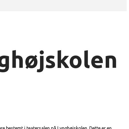
nghøjskolen
e bestemt i teatersalen på Lynghøjskolen. Dette er en