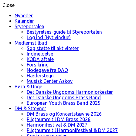
Close
Nyheder
Kalender
Styreportalen
Bestyrelses-guide til Styreportalen
Log ind (Nyt vindue)
Medlemstilbud
Søg støtte til aktiviteter
Indmeldelse
KODA aftale
Forsikring
Nodegave fra DAO
Hæderstegn
Musisk Center Askov
Børn & Unge
Det Danske Ungdoms Harmoniorkester
Det Danske Ungdoms Brass Band
European Youth Brass Band 2025
DM & Stævner
DM Brass og Koncertstævne 2026
Pligtnumre til DM Brass 2026
Harmonifestival & DM 2027
Pligtnumre til Harmonifestival & DM 2027
Konkurrenceregler