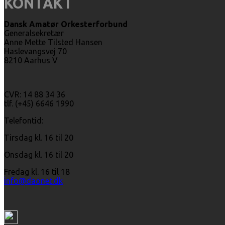
KONTAKT
Dansk Amatør Orkesterforbund
Generalsekretær
Anne Mette Tilsted Hansen
Haslevangsvej 70
8210 Aarhus V
CVR: 14 88 34 36
tlf. (+45) 6646 1990
Telefontid:
Tirsdag kl. 16 til 20
Onsdag kl. 16 til 20
Fredag kl. 16 til 18
info@daonet.dk