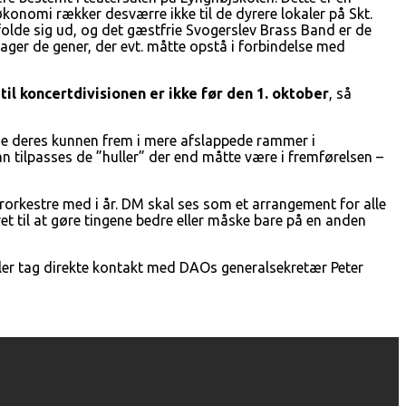
onomi rækker desværre ikke til de dyrere lokaler på Skt.
olde sig ud, og det gæstfrie Svogerslev Brass Band er de
lager de gener, der evt. måtte opstå i forbindelse med
til koncertdivisionen er ikke før den 1. oktober
, så
ise deres kunnen frem i mere afslappede rammer i
 tilpasses de ”huller” der end måtte være i fremførelsen –
erorkestre med i år. DM skal ses som et arrangement for alle
t til at gøre tingene bedre eller måske bare på en anden
ler tag direkte kontakt med DAOs generalsekretær Peter