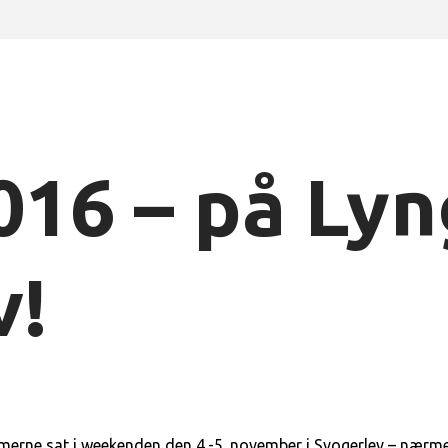
016 – på Ly
v!
merne sat i weekenden den 4.-5. november i Svogerlev – nærmer