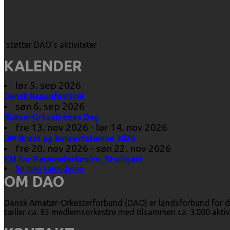
støtter DAO’s aktiviteter
KALENDER
lør 5. sep 2026
Dansk Basunfestival
søn 6. sep 2026
BlæserOrkestrenes Dag
fre 13. nov 2026 - lør 14. nov 2026
DM Brass og koncertstævne 2026
fre 20. nov 2026 - søn 22. nov 2026
EM for Harmoniorkestre, Stuttgart
Se hele kalenderen
OM DAO
Dansk Amatør-Orkesterforbund (DAO) er landsforbund for d
tæller ca. 95 medlemsorkestre med tilsammen ca. 3.000 aktiv