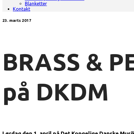
Blanketter
Kontakt
23. marts 2017
BRASS & P
på DKDM
Lørdag den 1. april på Det Kongelige Danske Musi