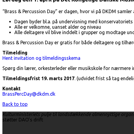
“Brass & Percussion Day” er dagen, hvor vi på DKDM samler a
Dagen byder bl.a. på undervisning med konservatoriet
Alle er velkomne, uanset alder og niveau
Alle deltagere vil blive inddelt i grupper og modtage un
Brass & Percussion Day er gratis for både deltagere og tilhør
Tilmelding
Hent invitation og tilmeldingsskema
Spørg din lærer, orkesterleder eller musikskole for nærmere i
Tilmeldingsfrist 19. marts 2017
. (udvidet frist så tag endel
Kontakt
BrassPercDay@dkdm.dk
Back to top
Kulturministeriets pulje til landsdækkende almennyttige organ
støtter DAO’s drift