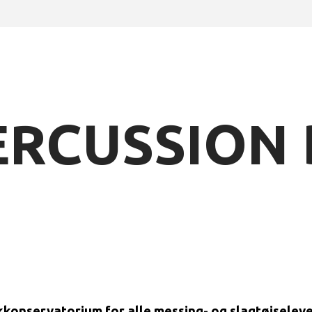
ERCUSSION 
kkonservatorium for alle messing- og slagtøjseleve