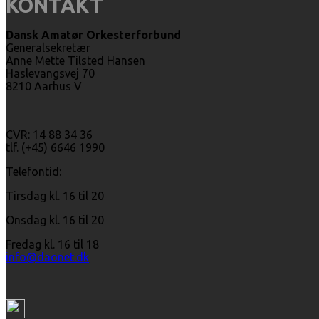
KONTAKT
Dansk Amatør Orkesterforbund
Generalsekretær
Anne Mette Tilsted Hansen
Haslevangsvej 70
8210 Aarhus V
CVR: 14 88 34 36
tlf. (+45) 6646 1990
Telefontid:
Tirsdag kl. 16 til 20
Onsdag kl. 16 til 20
Fredag kl. 16 til 18
info@daonet.dk