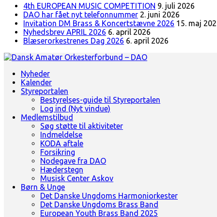
4th EUROPEAN MUSIC COMPETITION
9. juli 2026
DAO har fået nyt telefonnummer
2. juni 2026
Invitation DM Brass & Koncertstævne 2026
15. maj 20
Nyhedsbrev APRIL 2026
6. april 2026
Blæserorkestrenes Dag 2026
6. april 2026
Landsorganisation for amatørblæserorkestre
Nyheder
Dansk Amatør Orkesterforbund - DAO
Kalender
Styreportalen
Bestyrelses-guide til Styreportalen
Log ind (Nyt vindue)
Medlemstilbud
Søg støtte til aktiviteter
Indmeldelse
KODA aftale
Forsikring
Nodegave fra DAO
Hæderstegn
Musisk Center Askov
Børn & Unge
Det Danske Ungdoms Harmoniorkester
Det Danske Ungdoms Brass Band
European Youth Brass Band 2025