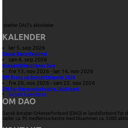
støtter DAO’s aktiviteter
KALENDER
lør 5. sep 2026
Dansk Basunfestival
søn 6. sep 2026
BlæserOrkestrenes Dag
fre 13. nov 2026 - lør 14. nov 2026
DM Brass og koncertstævne 2026
fre 20. nov 2026 - søn 22. nov 2026
EM for Harmoniorkestre, Stuttgart
Se hele kalenderen
OM DAO
Dansk Amatør-Orkesterforbund (DAO) er landsforbund for d
tæller ca. 95 medlemsorkestre med tilsammen ca. 3.000 aktiv