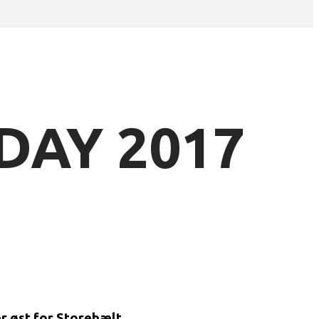
DAY 2017
r øst for Storebælt.