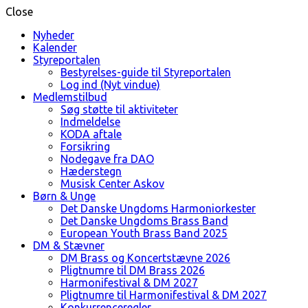
Close
Nyheder
Kalender
Styreportalen
Bestyrelses-guide til Styreportalen
Log ind (Nyt vindue)
Medlemstilbud
Søg støtte til aktiviteter
Indmeldelse
KODA aftale
Forsikring
Nodegave fra DAO
Hæderstegn
Musisk Center Askov
Børn & Unge
Det Danske Ungdoms Harmoniorkester
Det Danske Ungdoms Brass Band
European Youth Brass Band 2025
DM & Stævner
DM Brass og Koncertstævne 2026
Pligtnumre til DM Brass 2026
Harmonifestival & DM 2027
Pligtnumre til Harmonifestival & DM 2027
Konkurrenceregler