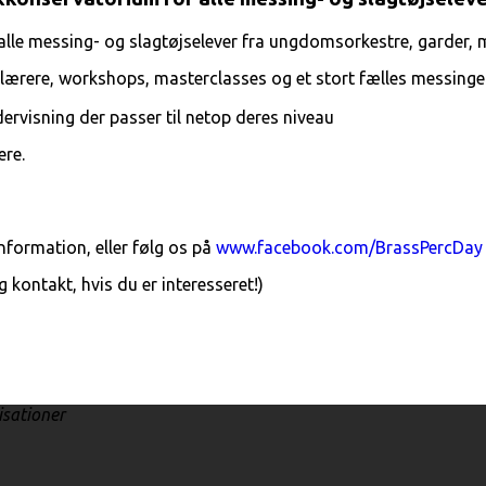
lle messing- og slagtøjselever fra ungdomsorkestre, garder, 
s lærere, workshops, masterclasses og et stort fælles messin
dervisning der passer til netop deres niveau
ere.
nformation, eller følg os på
www.facebook.com/BrassPercDay
ig kontakt, hvis du er interesseret!)
isationer