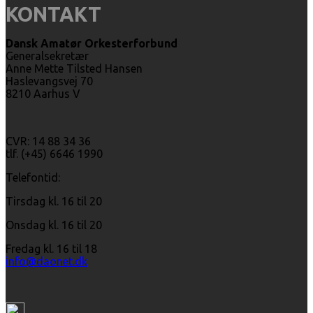
KONTAKT
Dansk Amatør Orkesterforbund
Generalsekretær
Anne Mette Tilsted Hansen
Haslevangsvej 70
8210 Aarhus V
CVR: 14 88 34 36
tlf. (+45) 6646 1990
Telefontid:
Tirsdag kl. 16 til 20
Onsdag kl. 16 til 20
Fredag kl. 16 til 18
info@daonet.dk