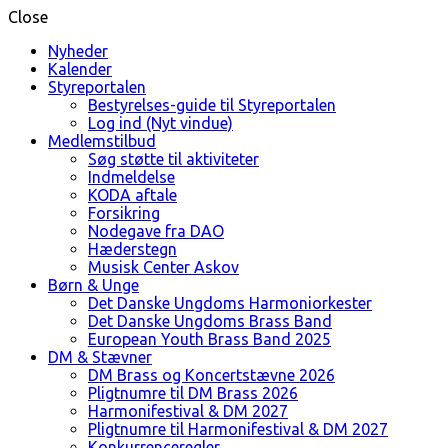
Close
Nyheder
Kalender
Styreportalen
Bestyrelses-guide til Styreportalen
Log ind (Nyt vindue)
Medlemstilbud
Søg støtte til aktiviteter
Indmeldelse
KODA aftale
Forsikring
Nodegave fra DAO
Hæderstegn
Musisk Center Askov
Børn & Unge
Det Danske Ungdoms Harmoniorkester
Det Danske Ungdoms Brass Band
European Youth Brass Band 2025
DM & Stævner
DM Brass og Koncertstævne 2026
Pligtnumre til DM Brass 2026
Harmonifestival & DM 2027
Pligtnumre til Harmonifestival & DM 2027
Konkurrenceregler