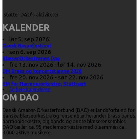
støtter DAO’s aktiviteter
KALENDER
lør 5. sep 2026
Dansk Basunfestival
søn 6. sep 2026
BlæserOrkestrenes Dag
fre 13. nov 2026 - lør 14. nov 2026
DM Brass og koncertstævne 2026
fre 20. nov 2026 - søn 22. nov 2026
EM for Harmoniorkestre, Stuttgart
Se hele kalenderen
OM DAO
Dansk Amatør-Orkesterforbund (DAO) er landsforbund for
danske blæseorkestre og -ensembler herunder brass bands,
harmoniorkestre, big bands og andre blæserensembler.
DAO tæller ca. 95 medlemsorkestre med tilsammen ca.
3.000 aktive musikere.