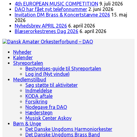
4th EUROPEAN MUSIC COMPETITION
9. juli 2026
DAO har fået nyt telefonnummer
2. juni 2026
Invitation DM Brass & Koncertstævne 2026
15. maj
2026
Nyhedsbrev APRIL 2026
6. april 2026
Blæserorkestrenes Dag 2026
6. april 2026
Landsorganisation for amatørblæserorkestre
Nyheder
Dansk Amatør Orkesterforbund - DAO
Kalender
Styreportalen
Bestyrelses-guide til Styreportalen
Log ind (Nyt vindue)
Medlemstilbud
Søg støtte til aktiviteter
Indmeldelse
KODA aftale
Forsikring
Nodegave fra DAO
Hæderstegn
Musisk Center Askov
Børn & Unge
Det Danske Ungdoms Harmoniorkester
Det Danske Ungdoms Brass Band