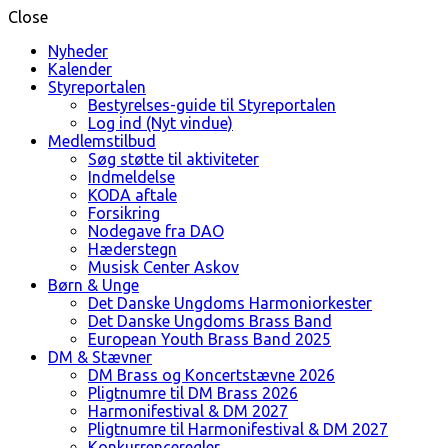
Close
Nyheder
Kalender
Styreportalen
Bestyrelses-guide til Styreportalen
Log ind (Nyt vindue)
Medlemstilbud
Søg støtte til aktiviteter
Indmeldelse
KODA aftale
Forsikring
Nodegave fra DAO
Hæderstegn
Musisk Center Askov
Børn & Unge
Det Danske Ungdoms Harmoniorkester
Det Danske Ungdoms Brass Band
European Youth Brass Band 2025
DM & Stævner
DM Brass og Koncertstævne 2026
Pligtnumre til DM Brass 2026
Harmonifestival & DM 2027
Pligtnumre til Harmonifestival & DM 2027
Konkurrenceregler