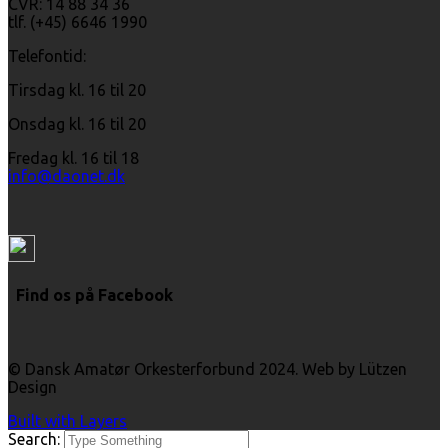
CVR: 14 88 34 36
tlf. (+45) 6646 1990
Telefontid:
Tirsdag kl. 16 til 20
Onsdag kl. 16 til 20
Fredag kl. 16 til 18
info@daonet.dk
Find os på Facebook
© Dansk Amatør Orkesterforbund 2024. Web by Lützen
Design
Built with Layers
Search: