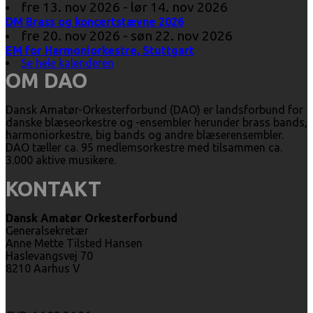
fre 13. nov 2026 - lør 14. nov 2026
DM Brass og koncertstævne 2026
fre 20. nov 2026 - søn 22. nov 2026
EM for Harmoniorkestre, Stuttgart
Se hele kalenderen
OM DAO
Dansk Amatør-Orkesterforbund (DAO) er landsforbund for
danske blæseorkestre og -ensembler herunder brass bands,
harmoniorkestre, big bands og andre blæserensembler.
DAO tæller ca. 95 medlemsorkestre med tilsammen ca.
3.000 aktive musikere.
KONTAKT
Dansk Amatør Orkesterforbund
Generalsekretær
Anne Mette Tilsted Hansen
Haslevangsvej 70
8210 Aarhus V