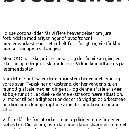
I disse corona-tider får vi flere henvendelser om jura i
forbindelse med aflysninger af øveaftener i
medlemsorkestrene. Det er helt forståeligt, og vi står klar
med al den hjælp vi kan give.
Men DAO har ikke jurister ansat, og de råd vi kan give, er
ikke fagligt eller juridisk funderede. Vi kan kun udtale os på
lægmandsplan.
Når det er sagt, så er der et mønster i henvendelserne og i
vores svar. Typisk har orkestrene, der henvender sig, en
mundtlig aftale med en dirigent – og denne aftale er svær
at bøje rundt til at dække denne ekstraordinære situation.
Vi maner til besindighed! For det er så vigtigt, at orkestrene
og dirigenten kan genoptage arbejdet, når krisen engang
letter.
Vi foreslår derfor, at orkestrene og dirigenterne finder en
fælles forståelse om, hvordan man klarer skærene – om det