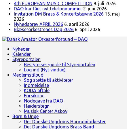
4th EUROPEAN MUSIC COMPETITION
9. juli 2026
DAO har fået nyt telefonnummer
2. juni 2026
Invitation DM Brass & Koncertstævne 2026
15. maj
2026
Nyhedsbrev APRIL 2026
6. april 2026
Blæserorkestrenes Dag 2026
6. april 2026
Landsorganisation for amatørblæserorkestre
Nyheder
Dansk Amatør Orkesterforbund - DAO
Kalender
Styreportalen
Bestyrelses-guide til Styreportalen
Log ind (Nyt vindue)
Medlemstilbud
Søg støtte til aktiviteter
Indmeldelse
KODA aftale
Forsikring
Nodegave fra DAO
Hæderstegn
Musisk Center Askov
Børn & Unge
Det Danske Ungdoms Harmoniorkester
Det Danske Ungdoms Brass Band