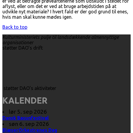
er ved at betragte prøveaftenerne som udskudt i stedet for
aflyst, eller om det er ved at bruge arbejdstiden på at
udvikle nyt materiale? I hvert fald er der god grund til enes,
hvis man skal kunne mødes igen.
Back to top
Kulturministeriets pulje til landsdækkende almennyttige
organisationer
støtter DAO’s drift
støtter DAO’s aktiviteter
KALENDER
lør 5. sep 2026
Dansk Basunfestival
søn 6. sep 2026
BlæserOrkestrenes Dag