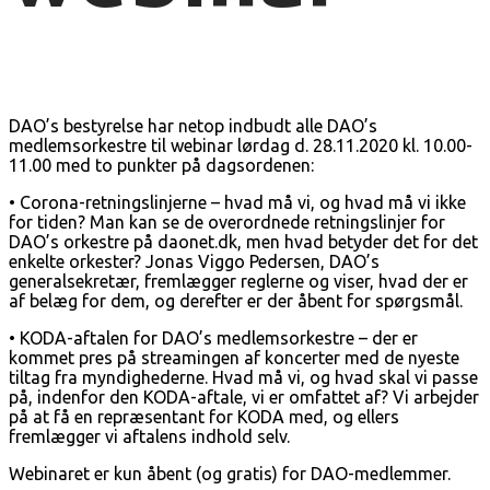
DAO’s bestyrelse har netop indbudt alle DAO’s
medlemsorkestre til webinar lørdag d. 28.11.2020 kl. 10.00-
11.00 med to punkter på dagsordenen:
• Corona-retningslinjerne – hvad må vi, og hvad må vi ikke
for tiden? Man kan se de overordnede retningslinjer for
DAO’s orkestre på daonet.dk, men hvad betyder det for det
enkelte orkester? Jonas Viggo Pedersen, DAO’s
generalsekretær, fremlægger reglerne og viser, hvad der er
af belæg for dem, og derefter er der åbent for spørgsmål.
• KODA-aftalen for DAO’s medlemsorkestre – der er
kommet pres på streamingen af koncerter med de nyeste
tiltag fra myndighederne. Hvad må vi, og hvad skal vi passe
på, indenfor den KODA-aftale, vi er omfattet af? Vi arbejder
på at få en repræsentant for KODA med, og ellers
fremlægger vi aftalens indhold selv.
Webinaret er kun åbent (og gratis) for DAO-medlemmer.