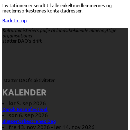
Invitationen er sendt til alle enkeltmedlemmernes og
medlemsorkestrenes kontaktadresser.
Back to top
Kulturministeriets pulje til landsdækkende almennyttige
organisationer
støtter DAO’s drift
støtter DAO’s aktiviteter
KALENDER
lør 5. sep 2026
Dansk Basunfestival
søn 6. sep 2026
BlæserOrkestrenes Dag
fre 13. nov 2026 - lør 14. nov 2026