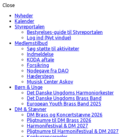
Close
Nyheder
Kalender
Styreportalen
Bestyrelses-guide til Styreportalen
Log ind (Nyt vindue)
Medlemstilbud
Søg støtte til aktiviteter
Indmeldelse
KODA aftale
Forsikring
Nodegave fra DAO
Hæderstegn
Musisk Center Askov
Børn & Unge
Det Danske Ungdoms Harmoniorkester
Det Danske Ungdoms Brass Band
European Youth Brass Band 2025
DM & Stævner
DM Brass og Koncertstævne 2026
Pligtnumre til DM Brass 2026
Harmonifestival & DM 2027
Pligtnumre til Harmonifestival & DM 2027
Konkurrenceregler