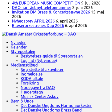
4th EUROPEAN MUSIC COMPETITION
9. juli 2026
DAO har fået nyt telefonnummer
2. juni 2026
Invitation DM Brass & Koncertstævne 2026
15. maj
2026
Nyhedsbrev APRIL 2026
6. april 2026
Blæserorkestrenes Dag 2026
6. april 2026
Landsorganisation for amatørblæserorkestre
Nyheder
Dansk Amatør Orkesterforbund - DAO
Kalender
Styreportalen
Bestyrelses-guide til Styreportalen
Log ind (Nyt vindue)
Medlemstilbud
Søg støtte til aktiviteter
Indmeldelse
KODA aftale
Forsikring
Nodegave fra DAO
Hæderstegn
Musisk Center Askov
Børn & Unge
Det Danske Ungdoms Harmoniorkester
Det Danske Ungdoms Brass Band