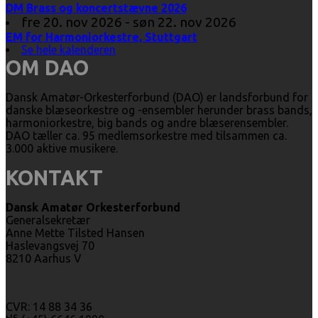
DM Brass og koncertstævne 2026
fre 20. nov 2026 - søn 22. nov 2026
EM for Harmoniorkestre, Stuttgart
Se hele kalenderen
OM DAO
Dansk Amatør-Orkesterforbund (DAO) er landsforbund for
danske blæseorkestre og -ensembler herunder brass bands,
harmoniorkestre, big bands og andre blæserensembler.
DAO tæller ca. 95 medlemsorkestre med tilsammen ca.
3.000 aktive musikere.
KONTAKT
Dansk Amatør Orkesterforbund
Generalsekretær
Anne Mette Tilsted Hansen
Haslevangsvej 70
8210 Aarhus V
CVR: 14 88 34 36