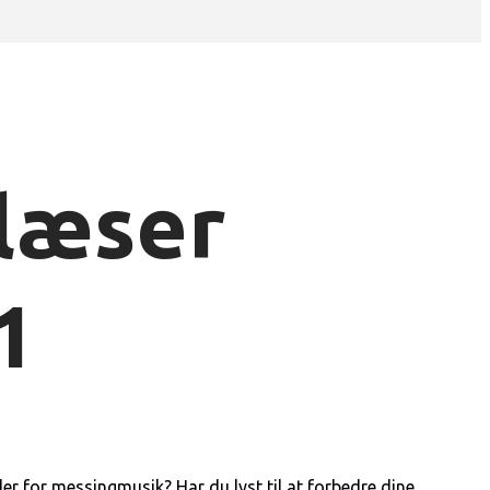
læser
1
r for messingmusik? Har du lyst til at forbedre dine