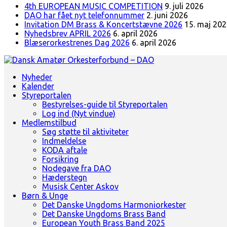
4th EUROPEAN MUSIC COMPETITION
9. juli 2026
DAO har fået nyt telefonnummer
2. juni 2026
Invitation DM Brass & Koncertstævne 2026
15. maj 20
Nyhedsbrev APRIL 2026
6. april 2026
Blæserorkestrenes Dag 2026
6. april 2026
Landsorganisation for amatørblæserorkestre
Nyheder
Dansk Amatør Orkesterforbund - DAO
Kalender
Styreportalen
Bestyrelses-guide til Styreportalen
Log ind (Nyt vindue)
Medlemstilbud
Søg støtte til aktiviteter
Indmeldelse
KODA aftale
Forsikring
Nodegave fra DAO
Hæderstegn
Musisk Center Askov
Børn & Unge
Det Danske Ungdoms Harmoniorkester
Det Danske Ungdoms Brass Band
European Youth Brass Band 2025