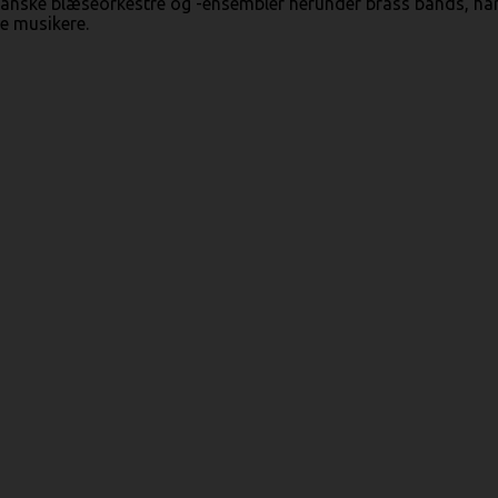
anske blæseorkestre og -ensembler herunder brass bands, ha
e musikere.