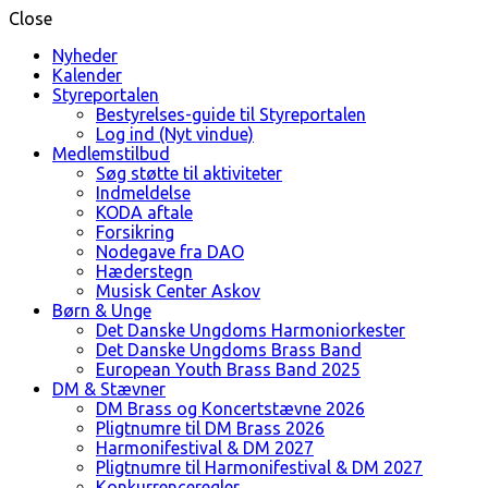
Close
Nyheder
Kalender
Styreportalen
Bestyrelses-guide til Styreportalen
Log ind (Nyt vindue)
Medlemstilbud
Søg støtte til aktiviteter
Indmeldelse
KODA aftale
Forsikring
Nodegave fra DAO
Hæderstegn
Musisk Center Askov
Børn & Unge
Det Danske Ungdoms Harmoniorkester
Det Danske Ungdoms Brass Band
European Youth Brass Band 2025
DM & Stævner
DM Brass og Koncertstævne 2026
Pligtnumre til DM Brass 2026
Harmonifestival & DM 2027
Pligtnumre til Harmonifestival & DM 2027
Konkurrenceregler