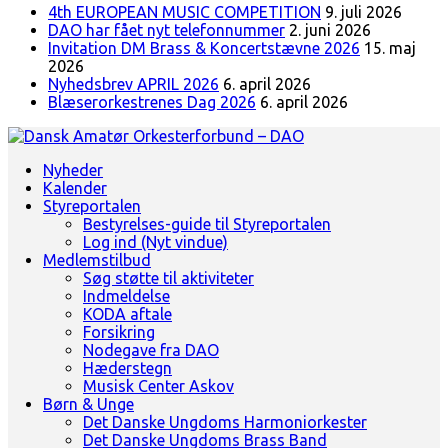
4th EUROPEAN MUSIC COMPETITION
9. juli 2026
DAO har fået nyt telefonnummer
2. juni 2026
Invitation DM Brass & Koncertstævne 2026
15. maj
2026
Nyhedsbrev APRIL 2026
6. april 2026
Blæserorkestrenes Dag 2026
6. april 2026
Landsorganisation for amatørblæserorkestre
Nyheder
Dansk Amatør Orkesterforbund - DAO
Kalender
Styreportalen
Bestyrelses-guide til Styreportalen
Log ind (Nyt vindue)
Medlemstilbud
Søg støtte til aktiviteter
Indmeldelse
KODA aftale
Forsikring
Nodegave fra DAO
Hæderstegn
Musisk Center Askov
Børn & Unge
Det Danske Ungdoms Harmoniorkester
Det Danske Ungdoms Brass Band