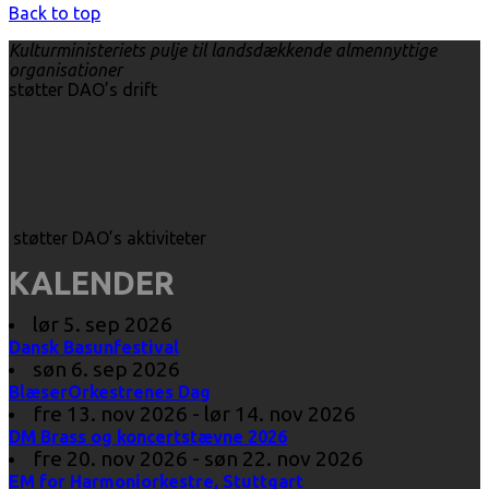
Back to top
Kulturministeriets pulje til landsdækkende almennyttige
organisationer
støtter DAO’s drift
støtter DAO’s aktiviteter
KALENDER
lør 5. sep 2026
Dansk Basunfestival
søn 6. sep 2026
BlæserOrkestrenes Dag
fre 13. nov 2026 - lør 14. nov 2026
DM Brass og koncertstævne 2026
fre 20. nov 2026 - søn 22. nov 2026
EM for Harmoniorkestre, Stuttgart