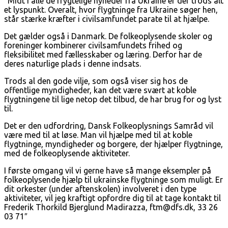
“Midt i alle de frygtelige nyheder fra Ukraine er der trods alt
et lyspunkt. Overalt, hvor flygtninge fra Ukraine søger hen,
står stærke kræfter i civilsamfundet parate til at hjælpe.
Det gælder også i Danmark. De folkeoplysende skoler og
foreninger kombinerer civilsamfundets frihed og
fleksibilitet med fællesskaber og læring. Derfor har de
deres naturlige plads i denne indsats.
Trods al den gode vilje, som også viser sig hos de
offentlige myndigheder, kan det være svært at koble
flygtningene til lige netop det tilbud, de har brug for og lyst
til.
Det er den udfordring, Dansk Folkeoplysnings Samråd vil
være med til at løse. Man vil hjælpe med til at koble
flygtninge, myndigheder og borgere, der hjælper flygtninge,
med de folkeoplysende aktiviteter.
I første omgang vil vi gerne have så mange eksempler på
folkeoplysende hjælp til ukrainske flygtninge som muligt. Er
dit orkester (under aftenskolen) involveret i den type
aktiviteter, vil jeg kraftigt opfordre dig til at tage kontakt til
Frederik Thorkild Bjerglund Madirazza, ftm@dfs.dk, 33 26
03 71″