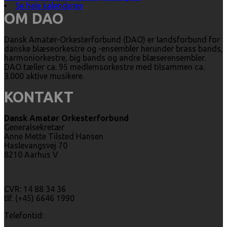
Se hele kalenderen
OM DAO
Dansk Amatør-Orkesterforbund (DAO) er landsforbund for
danske blæseorkestre og -ensembler herunder brass bands,
harmoniorkestre, big bands og andre blæserensembler.
DAO tæller ca. 95 medlemsorkestre med tilsammen ca.
3.000 aktive musikere.
KONTAKT
Dansk Amatør Orkesterforbund
Generalsekretær
Anne Mette Tilsted Hansen
Haslevangsvej 70
8210 Aarhus V
CVR: 14 88 34 36
tlf. (+45) 6646 1990
Telefontid: