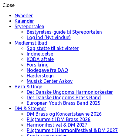
Close
Nyheder
Kalender
Styreportalen
Bestyrelses-guide til Styreportalen
Log ind (Nyt vindue)
Medlemstilbud
Søg støtte til aktiviteter
Indmeldelse
KODA aftale
Forsikring
Nodegave fra DAO
Hæderstegn
Musisk Center Askov
Børn & Unge
Det Danske Ungdoms Harmoniorkester
Det Danske Ungdoms Brass Band
European Youth Brass Band 2025
DM & Stævner
DM Brass og Koncertstævne 2026
Pligtnumre til DM Brass 2026
Harmonifestival & DM 2027
Pligtnumre til Harmonifestival & DM 2027
Konkurrenceregler