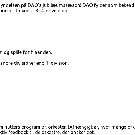
egyndelsen på DAO’s jubilæumssæson! DAO fylder som bekendt
oncertstævne d. 3.-4. november.
 og spille for hinanden.
ndre divisioner end 1. division.
minutters program pr. orkester. (Afhængigt af, hvor mange orkes
tiv feedback til de orkestre, der ønsker det.