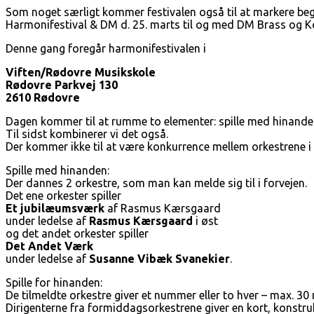
Som noget særligt kommer festivalen også til at markere b
Harmonifestival & DM d. 25. marts til og med DM Brass og K
Denne gang foregår harmonifestivalen i
Viften/Rødovre Musikskole
Rødovre Parkvej 130
2610 Rødovre
Dagen kommer til at rumme to elementer: spille med hinanden
Til sidst kombinerer vi det også.
Der kommer ikke til at være konkurrence mellem orkestrene i a
Spille med hinanden:
Der dannes 2 orkestre, som man kan melde sig til i forvejen.
Det ene orkester spiller
Et jubilæumsværk
af Rasmus Kærsgaard
under ledelse af
Rasmus Kærsgaard
i øst
og det andet orkester spiller
Det Andet Værk
under ledelse af
Susanne Vibæk Svanekier
.
Spille for hinanden:
De tilmeldte orkestre giver et nummer eller to hver – max. 30 
Dirigenterne fra formiddagsorkestrene giver en kort, konstruk