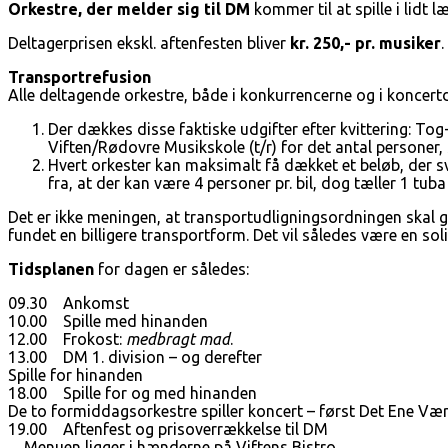
Orkestre, der melder sig til DM
kommer til at spille i lidt 
Deltagerprisen ekskl. aftenfesten bliver
kr.
250,- pr. musiker
Transportrefusion
Alle deltagende orkestre, både i konkurrencerne og i koncertdiv
Der dækkes disse faktiske udgifter efter kvittering: Tog- 
Viften/Rødovre Musikskole (t/r) for det antal personer,
Hvert orkester kan maksimalt få dækket et beløb, der sva
fra, at der kan være 4 personer pr. bil, dog tæller 1 tub
Det er ikke meningen, at transportudligningsordningen skal gi
fundet en billigere transportform. Det vil således være en sol
Tidsplanen
for dagen er således:
09.30 Ankomst
10.00 Spille med hinanden
12.00 Frokost:
medbragt mad
.
13.00 DM 1. division – og derefter
Spille for hinanden
18.00 Spille for og med hinanden
De to formiddagsorkestre spiller koncert – først Det Ene V
19.00 Aftenfest og prisoverrækkelse til DM
Menuen ligger i hænderne på Viftens Bistro.