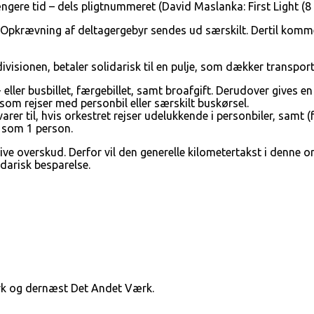
længere tid – dels pligtnummeret (David Maslanka: First Light (8
. Opkrævning af deltagergebyr sendes ud særskilt. Dertil komme
isionen, betaler solidarisk til en pulje, som dækker transportudg
eller busbillet, færgebillet, samt broafgift. Derudover gives en 
 som rejser med personbil eller særskilt buskørsel.
rer til, hvis orkestret rejser udelukkende i personbiler, samt (
a som 1 person.
ve overskud. Derfor vil den generelle kilometertakst i denne or
idarisk besparelse.
ærk og dernæst Det Andet Værk.