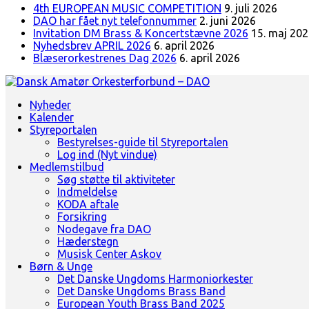
4th EUROPEAN MUSIC COMPETITION
9. juli 2026
DAO har fået nyt telefonnummer
2. juni 2026
Invitation DM Brass & Koncertstævne 2026
15. maj 20
Nyhedsbrev APRIL 2026
6. april 2026
Blæserorkestrenes Dag 2026
6. april 2026
Landsorganisation for amatørblæserorkestre
Nyheder
Dansk Amatør Orkesterforbund - DAO
Kalender
Styreportalen
Bestyrelses-guide til Styreportalen
Log ind (Nyt vindue)
Medlemstilbud
Søg støtte til aktiviteter
Indmeldelse
KODA aftale
Forsikring
Nodegave fra DAO
Hæderstegn
Musisk Center Askov
Børn & Unge
Det Danske Ungdoms Harmoniorkester
Det Danske Ungdoms Brass Band
European Youth Brass Band 2025