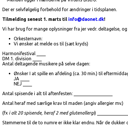
Der er selvfølgelig forbehold for ændringer i tidsplanen.
Tilmelding senest 1. marts til
info@daonet.dk
!
Vi har brug for mange oplysninger fra jer vedr. deltagelse, og 
Orkesternavn:
Vi ønsker at melde os til (sæt kryds)
Harmonifestival ____
DM 1. division ____
Antal deltagende musikere på selve dagen:
Ønsker I at spille en afdeling (ca. 30 min.) til eftermid
JA ____
NEJ ____
Antal spisende i alt til aftenfesten: _________________
Antal heraf med særlige krav til maden (angiv allergier mv.)
(fx
i alt
20 spisende, heraf 2 med glutenallergi
) _____________
Stemmerne til de to numre er ikke klar endnu. Når de dukker op