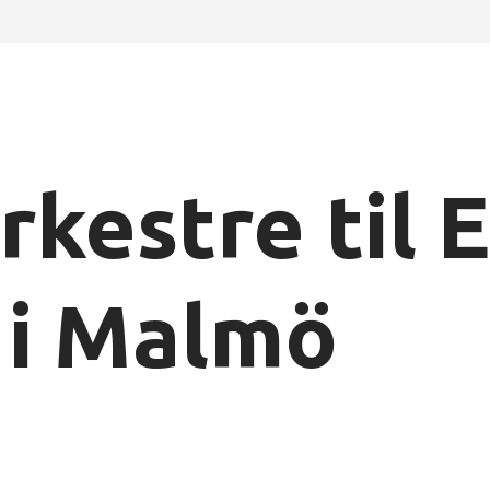
rkestre til 
 i Malmö