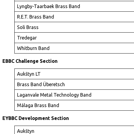
Lyngby-Taarbaek Brass Band
R.E.T. Brass Band
Soli Brass
Tredegar
Whitburn Band
EBBC Challenge Section
Aukštyn LT
Brass Band Überetsch
Laganvale Metal Technology Band
Málaga Brass Band
EYBBC Development Section
Aukštyn