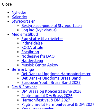
Close
Nyheder
Kalender
Styreportalen
Bestyrelses-guide til Styreportalen
Log ind (Nyt vindue)
Medlemstilbud
Søg støtte til aktiviteter
Indmeldelse
KODA aftale
Forsikring
Nodegave fra DAO
Hæderstegn
Musisk Center Askov
Børn & Unge
Det Danske Ungdoms Harmoniorkester
Det Danske Ungdoms Brass Band
European Youth Brass Band 2025
DM & Stævner
DM Brass og Koncertstævne 2026
Pligtnumre til DM Brass 2026
Harmonifestival & DM 2027
Pligtnumre til Harmonifestival & DM 2027
Konkurrenceregler