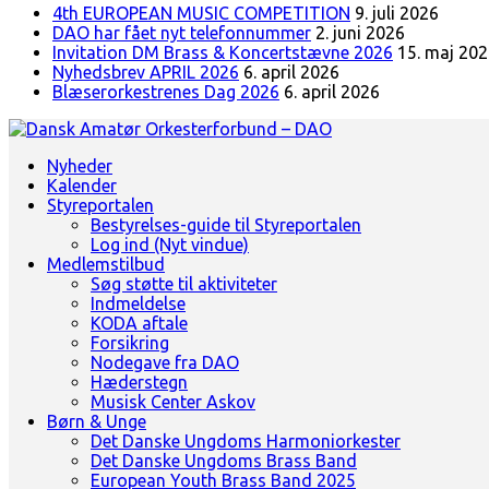
4th EUROPEAN MUSIC COMPETITION
9. juli 2026
DAO har fået nyt telefonnummer
2. juni 2026
Invitation DM Brass & Koncertstævne 2026
15. maj 20
Nyhedsbrev APRIL 2026
6. april 2026
Blæserorkestrenes Dag 2026
6. april 2026
Landsorganisation for amatørblæserorkestre
Nyheder
Dansk Amatør Orkesterforbund - DAO
Kalender
Styreportalen
Bestyrelses-guide til Styreportalen
Log ind (Nyt vindue)
Medlemstilbud
Søg støtte til aktiviteter
Indmeldelse
KODA aftale
Forsikring
Nodegave fra DAO
Hæderstegn
Musisk Center Askov
Børn & Unge
Det Danske Ungdoms Harmoniorkester
Det Danske Ungdoms Brass Band
European Youth Brass Band 2025