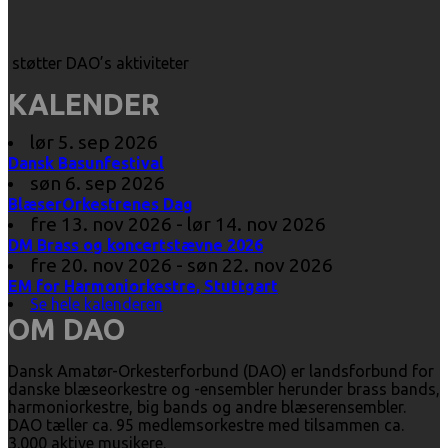
støtter DAO’s aktiviteter
KALENDER
lør 5. sep 2026
Dansk Basunfestival
søn 6. sep 2026
BlæserOrkestrenes Dag
fre 13. nov 2026 - lør 14. nov 2026
DM Brass og koncertstævne 2026
fre 20. nov 2026 - søn 22. nov 2026
EM for Harmoniorkestre, Stuttgart
Se hele kalenderen
OM DAO
Dansk Amatør-Orkesterforbund (DAO) er landsforbund for
danske blæseorkestre og -ensembler herunder brass bands,
harmoniorkestre, big bands og andre blæserensembler.
DAO tæller ca. 95 medlemsorkestre med tilsammen ca.
3.000 aktive musikere.