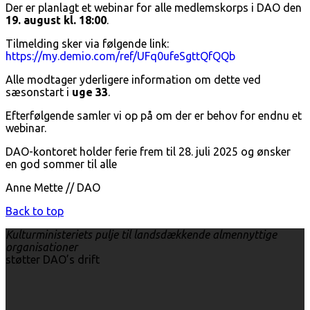
Der er planlagt et webinar for alle medlemskorps i DAO den
19. august kl. 18:00
.
Tilmelding sker via følgende link:
https://my.demio.com/ref/UFq0ufeSgttQfQQb
Alle modtager yderligere information om dette ved
sæsonstart i
uge 33
.
Efterfølgende samler vi op på om der er behov for endnu et
webinar.
DAO-kontoret holder ferie frem til 28. juli 2025 og ønsker
en god sommer til alle
Anne Mette // DAO
Back to top
Kulturministeriets pulje til landsdækkende almennyttige
organisationer
støtter DAO’s drift