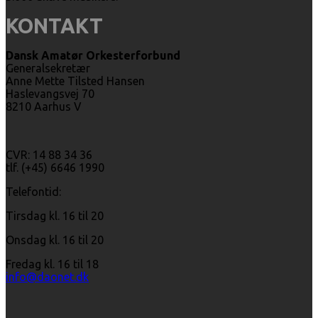
KONTAKT
Dansk Amatør Orkesterforbund
Generalsekretær
Anne Mette Tilsted Hansen
Haslevangsvej 70
8210 Aarhus V
CVR: 14 88 34 36
tlf. (+45) 6646 1990
Telefontid:
Tirsdag kl. 16 til 20
Onsdag kl. 16 til 20
Fredag kl. 16 til 18
info@daonet.dk