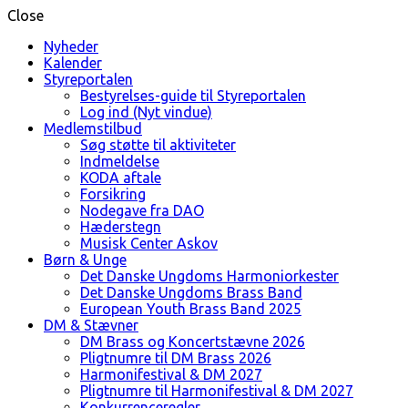
Close
Nyheder
Kalender
Styreportalen
Bestyrelses-guide til Styreportalen
Log ind (Nyt vindue)
Medlemstilbud
Søg støtte til aktiviteter
Indmeldelse
KODA aftale
Forsikring
Nodegave fra DAO
Hæderstegn
Musisk Center Askov
Børn & Unge
Det Danske Ungdoms Harmoniorkester
Det Danske Ungdoms Brass Band
European Youth Brass Band 2025
DM & Stævner
DM Brass og Koncertstævne 2026
Pligtnumre til DM Brass 2026
Harmonifestival & DM 2027
Pligtnumre til Harmonifestival & DM 2027
Konkurrenceregler