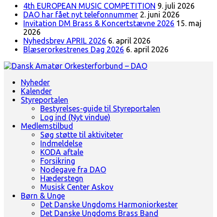
4th EUROPEAN MUSIC COMPETITION
9. juli 2026
DAO har fået nyt telefonnummer
2. juni 2026
Invitation DM Brass & Koncertstævne 2026
15. maj
2026
Nyhedsbrev APRIL 2026
6. april 2026
Blæserorkestrenes Dag 2026
6. april 2026
Landsorganisation for amatørblæserorkestre
Nyheder
Dansk Amatør Orkesterforbund - DAO
Kalender
Styreportalen
Bestyrelses-guide til Styreportalen
Log ind (Nyt vindue)
Medlemstilbud
Søg støtte til aktiviteter
Indmeldelse
KODA aftale
Forsikring
Nodegave fra DAO
Hæderstegn
Musisk Center Askov
Børn & Unge
Det Danske Ungdoms Harmoniorkester
Det Danske Ungdoms Brass Band