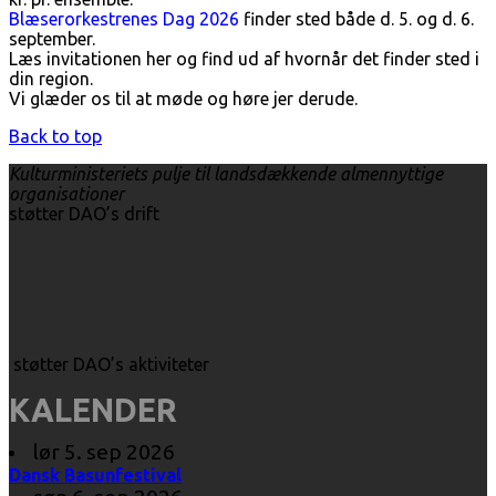
Blæserorkestrenes Dag 2026
finder sted både d. 5. og d. 6.
september.
Læs invitationen her og find ud af hvornår det finder sted i
din region.
Vi glæder os til at møde og høre jer derude.
Back to top
Kulturministeriets pulje til landsdækkende almennyttige
organisationer
støtter DAO’s drift
støtter DAO’s aktiviteter
KALENDER
lør 5. sep 2026
Dansk Basunfestival