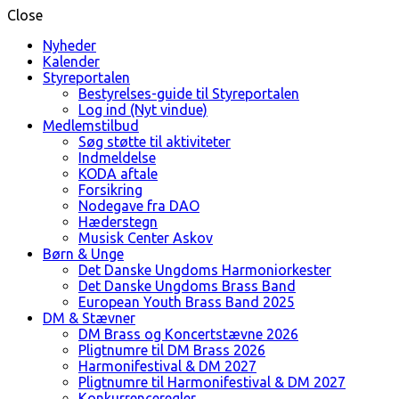
Close
Nyheder
Kalender
Styreportalen
Bestyrelses-guide til Styreportalen
Log ind (Nyt vindue)
Medlemstilbud
Søg støtte til aktiviteter
Indmeldelse
KODA aftale
Forsikring
Nodegave fra DAO
Hæderstegn
Musisk Center Askov
Børn & Unge
Det Danske Ungdoms Harmoniorkester
Det Danske Ungdoms Brass Band
European Youth Brass Band 2025
DM & Stævner
DM Brass og Koncertstævne 2026
Pligtnumre til DM Brass 2026
Harmonifestival & DM 2027
Pligtnumre til Harmonifestival & DM 2027
Konkurrenceregler