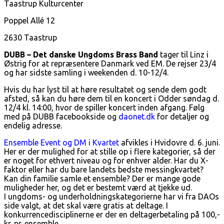
Taastrup Kulturcenter
Poppel Allé 12
2630 Taastrup
DUBB – Det danske Ungdoms Brass Band
tager til Linz i
Østrig for at repræsentere Danmark ved EM. De rejser 23/4
og har sidste samling i weekenden d. 10-12/4.
Hvis du har lyst til at høre resultatet og sende dem godt
afsted, så kan du høre dem til en koncert i Odder søndag d.
12/4 kl. 14:00, hvor de spiller koncert inden afgang. Følg
med på DUBB facebookside og
daonet.dk
for detaljer og
endelig adresse.
Ensemble Event og DM i Kvartet
afvikles i Hvidovre d. 6. juni.
Her er der mulighed for at stille op i flere kategorier, så der
er noget for ethvert niveau og for enhver alder. Har du X-
faktor eller har du bare landets bedste messingkvartet?
Kan din familie samle et ensemble? Der er mange gode
muligheder her, og det er bestemt værd at tjekke ud.
I ungdoms- og underholdningskategorierne har vi fra DAOs
side valgt, at det skal være gratis at deltage. I
konkurrencedisciplinerne er der en deltagerbetaling på 100,-
kr. pr. ensemble.