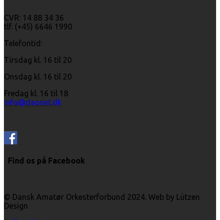
CVR: 14 88 34 36
tlf. (+45) 6646 1990
Telefontid:
Tirsdag kl. 16 til 20
Onsdag kl. 16 til 20
Fredag kl. 16 til 18
info@daonet.dk
Find os på Facebook
© Dansk Amatør Orkesterforbund 2024. Web by Lützen
Design