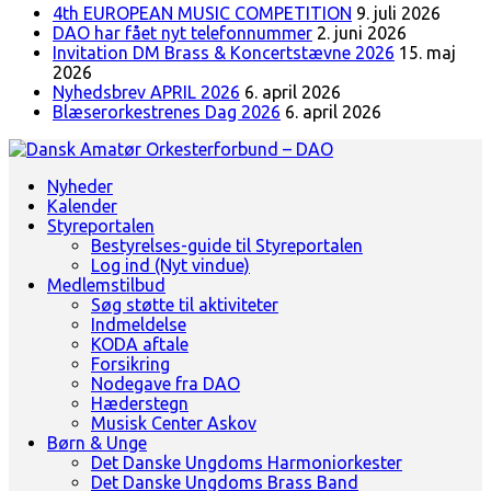
4th EUROPEAN MUSIC COMPETITION
9. juli 2026
DAO har fået nyt telefonnummer
2. juni 2026
Invitation DM Brass & Koncertstævne 2026
15. maj
2026
Nyhedsbrev APRIL 2026
6. april 2026
Blæserorkestrenes Dag 2026
6. april 2026
Landsorganisation for amatørblæserorkestre
Nyheder
Dansk Amatør Orkesterforbund - DAO
Kalender
Styreportalen
Bestyrelses-guide til Styreportalen
Log ind (Nyt vindue)
Medlemstilbud
Søg støtte til aktiviteter
Indmeldelse
KODA aftale
Forsikring
Nodegave fra DAO
Hæderstegn
Musisk Center Askov
Børn & Unge
Det Danske Ungdoms Harmoniorkester
Det Danske Ungdoms Brass Band