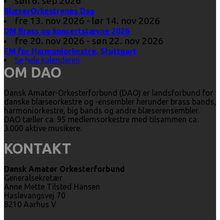
søn 6. sep 2026
BlæserOrkestrenes Dag
fre 13. nov 2026 - lør 14. nov 2026
DM Brass og koncertstævne 2026
fre 20. nov 2026 - søn 22. nov 2026
EM for Harmoniorkestre, Stuttgart
Se hele kalenderen
OM DAO
Dansk Amatør-Orkesterforbund (DAO) er landsforbund for
danske blæseorkestre og -ensembler herunder brass bands,
harmoniorkestre, big bands og andre blæserensembler.
DAO tæller ca. 95 medlemsorkestre med tilsammen ca.
3.000 aktive musikere.
KONTAKT
Dansk Amatør Orkesterforbund
Generalsekretær
Anne Mette Tilsted Hansen
Haslevangsvej 70
8210 Aarhus V