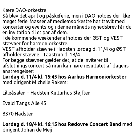
Kære DAO-orkestre
Så blev det april og påskeferie, men i DAO holdes der ikke
meget ferie. Masser af medlemsorkestre har travlt med
koncerter og events og i denne måneds nyhedsbrev får du
en invitation til et par af dem.
I de kommende weekender afholdes der ØST og VEST
stævner for harmoniorkestre.
VEST afholder stævne i Hadsten lørdag d. 11/4 og ØST
afholder stævne i Taastrup d. 18/4.
For begge stævner gælder det, at de inviterer til
afslutningskoncert så man kan høre resultatet af dagens
anstrengelser:
Lørdag d. 11/4 kl. 15:45 hos Aarhus Harmoniorkester
med dirigent Michelle Rakers:
Lilleåsalen – Hadsten Kulturhus Sløjften
Evald Tangs Alle 45
8370 Hadsten
Lørdag d. 18/4 kl. 16:15 hos Rødovre Concert Band
med
dirigent Johan de Meij