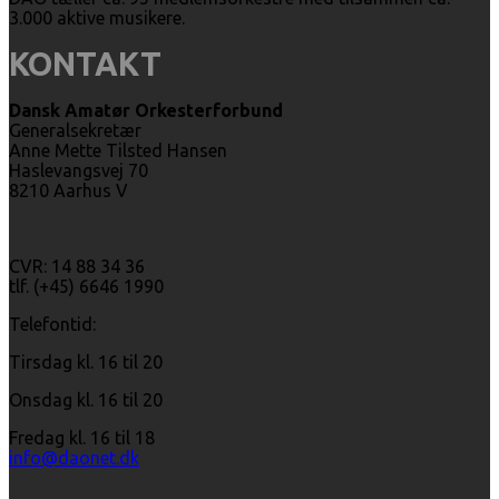
3.000 aktive musikere.
KONTAKT
Dansk Amatør Orkesterforbund
Generalsekretær
Anne Mette Tilsted Hansen
Haslevangsvej 70
8210 Aarhus V
CVR: 14 88 34 36
tlf. (+45) 6646 1990
Telefontid:
Tirsdag kl. 16 til 20
Onsdag kl. 16 til 20
Fredag kl. 16 til 18
info@daonet.dk