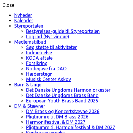
Close
Nyheder
Kalender
Styreportalen
Bestyrelses-guide til Styreportalen
Log ind (Nyt vindue)
Medlemstilbud
Søg støtte til aktiviteter
Indmeldelse
KODA aftale
Forsikring
Nodegave fra DAO
Hæderstegn
Musisk Center Askov
Børn & Unge
Det Danske Ungdoms Harmoniorkester
Det Danske Ungdoms Brass Band
European Youth Brass Band 2025
DM & Stævner
DM Brass og Koncertstævne 2026
Pligtnumre til DM Brass 2026
Harmonifestival & DM 2027
Pligtnumre til Harmonifestival & DM 2027
Konkurrenceregler