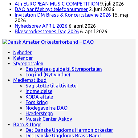
4th EUROPEAN MUSIC COMPETITION
9. juli 2026
DAO har fået nyt telefonnummer
2. juni 2026
Invitation DM Brass & Koncertstævne 2026
15. maj
2026
Nyhedsbrev APRIL 2026
6. april 2026
Blæserorkestrenes Dag 2026
6. april 2026
Landsorganisation for amatørblæserorkestre
Nyheder
Dansk Amatør Orkesterforbund - DAO
Kalender
Styreportalen
Bestyrelses-guide til Styreportalen
Log ind (Nyt vindue)
Medlemstilbud
Søg støtte til aktiviteter
Indmeldelse
KODA aftale
Forsikring
Nodegave fra DAO
Hæderstegn
Musisk Center Askov
Børn & Unge
Det Danske Ungdoms Harmoniorkester
Det Danske Ungdoms Brass Band