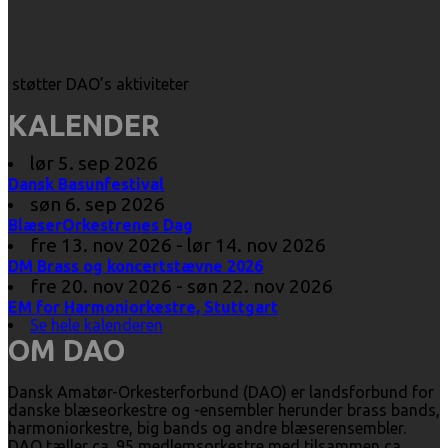
støtter DAO’s aktiviteter
KALENDER
lør 5. sep 2026
Dansk Basunfestival
søn 6. sep 2026
BlæserOrkestrenes Dag
fre 13. nov 2026 - lør 14. nov 2026
DM Brass og koncertstævne 2026
fre 20. nov 2026 - søn 22. nov 2026
EM for Harmoniorkestre, Stuttgart
Se hele kalenderen
OM DAO
Dansk Amatør-Orkesterforbund (DAO) er landsforbund for
danske blæseorkestre og -ensembler herunder brass bands,
harmoniorkestre, big bands og andre blæserensembler.
DAO tæller ca. 95 medlemsorkestre med tilsammen ca.