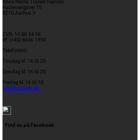
Anne Mette Tilsted Hansen
Haslevangsvej 70
8210 Aarhus V
CVR: 14 88 34 36
tlf. (+45) 6646 1990
Telefontid:
Tirsdag kl. 16 til 20
Onsdag kl. 16 til 20
Fredag kl. 16 til 18
info@daonet.dk
Find os på Facebook