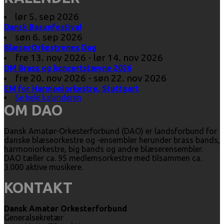
lør 5. sep 2026
Dansk Basunfestival
søn 6. sep 2026
BlæserOrkestrenes Dag
fre 13. nov 2026 - lør 14. nov 2026
DM Brass og koncertstævne 2026
fre 20. nov 2026 - søn 22. nov 2026
EM for Harmoniorkestre, Stuttgart
Se hele kalenderen
OM DAO
Dansk Amatør-Orkesterforbund (DAO) er landsforbund for
danske blæseorkestre og -ensembler herunder brass bands,
harmoniorkestre, big bands og andre blæserensembler.
DAO tæller ca. 95 medlemsorkestre med tilsammen ca.
3.000 aktive musikere.
KONTAKT
Dansk Amatør Orkesterforbund
Generalsekretær