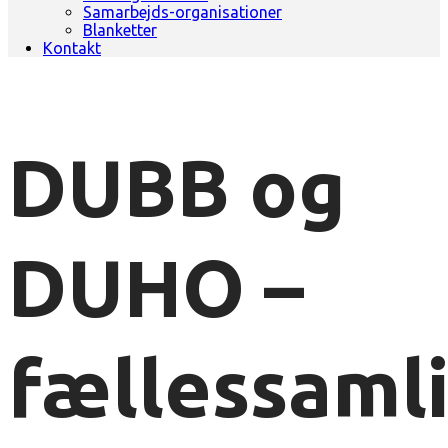
Samarbejds-organisationer
Blanketter
Kontakt
DUBB og
DUHO –
fællessaml