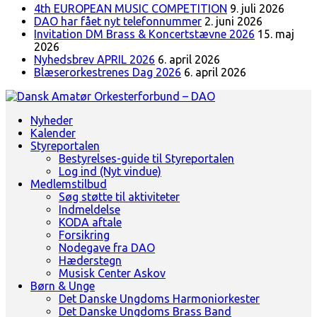
4th EUROPEAN MUSIC COMPETITION
9. juli 2026
DAO har fået nyt telefonnummer
2. juni 2026
Invitation DM Brass & Koncertstævne 2026
15. maj
2026
Nyhedsbrev APRIL 2026
6. april 2026
Blæserorkestrenes Dag 2026
6. april 2026
Landsorganisation for amatørblæserorkestre
Nyheder
Dansk Amatør Orkesterforbund - DAO
Kalender
Styreportalen
Bestyrelses-guide til Styreportalen
Log ind (Nyt vindue)
Medlemstilbud
Søg støtte til aktiviteter
Indmeldelse
KODA aftale
Forsikring
Nodegave fra DAO
Hæderstegn
Musisk Center Askov
Børn & Unge
Det Danske Ungdoms Harmoniorkester
Det Danske Ungdoms Brass Band