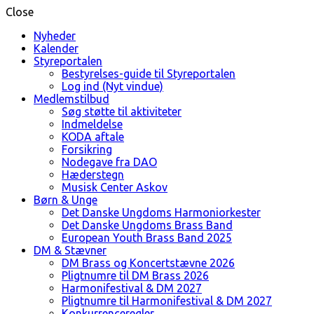
Close
Nyheder
Kalender
Styreportalen
Bestyrelses-guide til Styreportalen
Log ind (Nyt vindue)
Medlemstilbud
Søg støtte til aktiviteter
Indmeldelse
KODA aftale
Forsikring
Nodegave fra DAO
Hæderstegn
Musisk Center Askov
Børn & Unge
Det Danske Ungdoms Harmoniorkester
Det Danske Ungdoms Brass Band
European Youth Brass Band 2025
DM & Stævner
DM Brass og Koncertstævne 2026
Pligtnumre til DM Brass 2026
Harmonifestival & DM 2027
Pligtnumre til Harmonifestival & DM 2027
Konkurrenceregler