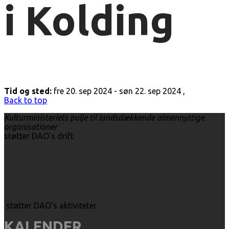
i Kolding
Tid og sted:
fre 20. sep 2024 - søn 22. sep 2024 ,
Back to top
Kulturministeriets pulje til landsdækkende almennyttige
organisationer
støtter DAO’s drift
støtter DAO’s aktiviteter
KALENDER