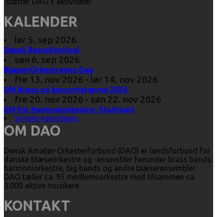
støtter DAO’s aktiviteter
KALENDER
lør 5. sep 2026
Dansk Basunfestival
søn 6. sep 2026
BlæserOrkestrenes Dag
fre 13. nov 2026 - lør 14. nov 2026
DM Brass og koncertstævne 2026
fre 20. nov 2026 - søn 22. nov 2026
EM for Harmoniorkestre, Stuttgart
Se hele kalenderen
OM DAO
Dansk Amatør-Orkesterforbund (DAO) er landsforbund for
danske blæseorkestre og -ensembler herunder brass bands,
harmoniorkestre, big bands og andre blæserensembler.
DAO tæller ca. 95 medlemsorkestre med tilsammen ca.
3.000 aktive musikere.
KONTAKT