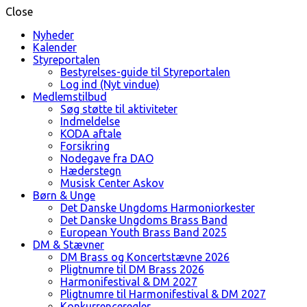
Close
Nyheder
Kalender
Styreportalen
Bestyrelses-guide til Styreportalen
Log ind (Nyt vindue)
Medlemstilbud
Søg støtte til aktiviteter
Indmeldelse
KODA aftale
Forsikring
Nodegave fra DAO
Hæderstegn
Musisk Center Askov
Børn & Unge
Det Danske Ungdoms Harmoniorkester
Det Danske Ungdoms Brass Band
European Youth Brass Band 2025
DM & Stævner
DM Brass og Koncertstævne 2026
Pligtnumre til DM Brass 2026
Harmonifestival & DM 2027
Pligtnumre til Harmonifestival & DM 2027
Konkurrenceregler