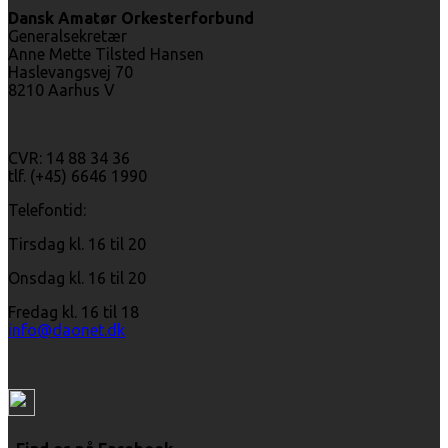
Dansk Amatør Orkesterforbund
Generalsekretær
Anne Mette Tilsted Hansen
Haslevangsvej 70
8210 Aarhus V
CVR: 14 88 34 36
tlf. (+45) 6646 1990
Telefontid:
Tirsdag kl. 16 til 20
Onsdag kl. 16 til 20
Fredag kl. 16 til 18
info@daonet.dk