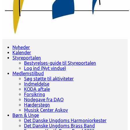
Landsorganisation for amatørblæserorkestre
Nyheder
Dansk Amatør Orkesterforbund - DAO
Kalender
Styreportalen
Bestyrelses-guide til Styreportalen
Log ind (Nyt vindue)
Medlemstilbud
Søg støtte til aktiviteter
Indmeldelse
KODA aftale
Forsikring
Nodegave fra DAO
Hæderstegn
Musisk Center Askov
Børn & Unge
Det Danske Ungdoms Harmoniorkester
Det Danske Ungdoms Brass Band