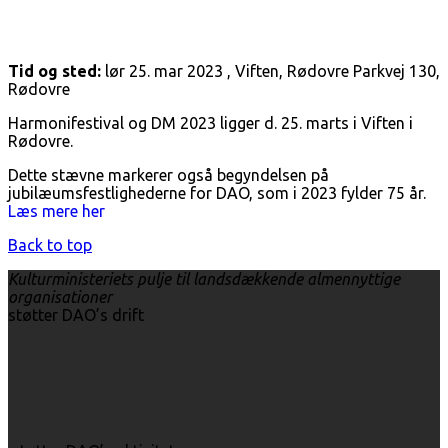
Tid og sted:
lør 25. mar 2023 , Viften, Rødovre Parkvej 130,
Rødovre
Harmonifestival og DM 2023 ligger d. 25. marts i Viften i
Rødovre.
Dette stævne markerer også begyndelsen på
jubilæumsfestlighederne for DAO, som i 2023 fylder 75 år.
Læs mere her
Back to top
Kulturministeriets pulje til landsdækkende almennyttige
organisationer
støtter DAO’s drift