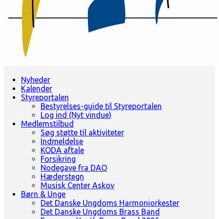
Landsorganisation for amatørblæserorkestre
Nyheder
Dansk Amatør Orkesterforbund - DAO
Kalender
Styreportalen
Bestyrelses-guide til Styreportalen
Log ind (Nyt vindue)
Medlemstilbud
Søg støtte til aktiviteter
Indmeldelse
KODA aftale
Forsikring
Nodegave fra DAO
Hæderstegn
Musisk Center Askov
Børn & Unge
Det Danske Ungdoms Harmoniorkester
Det Danske Ungdoms Brass Band