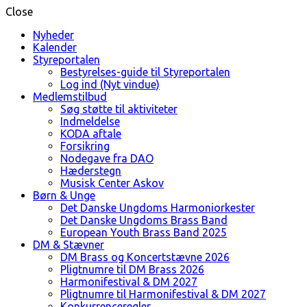
Close
Nyheder
Kalender
Styreportalen
Bestyrelses-guide til Styreportalen
Log ind (Nyt vindue)
Medlemstilbud
Søg støtte til aktiviteter
Indmeldelse
KODA aftale
Forsikring
Nodegave fra DAO
Hæderstegn
Musisk Center Askov
Børn & Unge
Det Danske Ungdoms Harmoniorkester
Det Danske Ungdoms Brass Band
European Youth Brass Band 2025
DM & Stævner
DM Brass og Koncertstævne 2026
Pligtnumre til DM Brass 2026
Harmonifestival & DM 2027
Pligtnumre til Harmonifestival & DM 2027
Konkurrenceregler