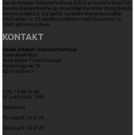
Dansk Amatør-Orkesterforbund (DAO) er landsforbund for
danske blæseorkestre og -ensembler herunder brass bands,
harmoniorkestre, big bands og andre blæserensembler.
DAO tæller ca. 95 medlemsorkestre med tilsammen ca.
3.000 aktive musikere.
KONTAKT
Dansk Amatør Orkesterforbund
Generalsekretær
Anne Mette Tilsted Hansen
Haslevangsvej 70
8210 Aarhus V
CVR: 14 88 34 36
tlf. (+45) 6646 1990
Telefontid:
Tirsdag kl. 16 til 20
Onsdag kl. 16 til 20