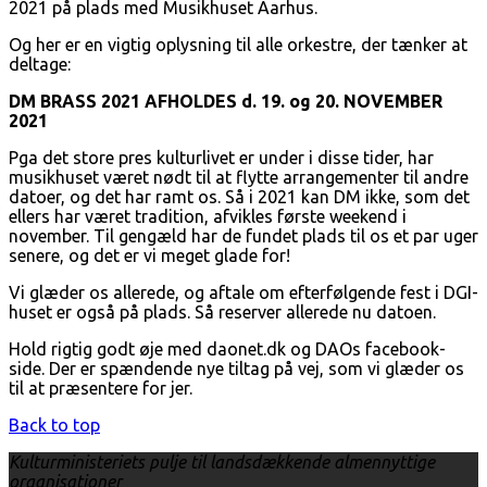
2021 på plads med Musikhuset Aarhus.
Og her er en vigtig oplysning til alle orkestre, der tænker at
deltage:
DM BRASS 2021 AFHOLDES d. 19. og 20. NOVEMBER
2021
Pga det store pres kulturlivet er under i disse tider, har
musikhuset været nødt til at flytte arrangementer til andre
datoer, og det har ramt os. Så i 2021 kan DM ikke, som det
ellers har været tradition, afvikles første weekend i
november. Til gengæld har de fundet plads til os et par uger
senere, og det er vi meget glade for!
Vi glæder os allerede, og aftale om efterfølgende fest i DGI-
huset er også på plads. Så reserver allerede nu datoen.
Hold rigtig godt øje med daonet.dk og DAOs facebook-
side. Der er spændende nye tiltag på vej, som vi glæder os
til at præsentere for jer.
Back to top
Kulturministeriets pulje til landsdækkende almennyttige
organisationer