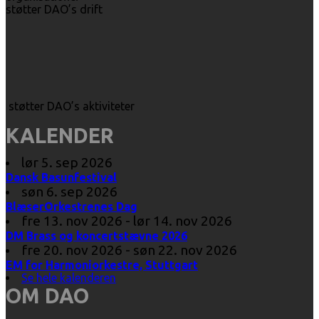
støtter DAO’s drift
støtter DAO’s aktiviteter
KALENDER
lør 5. sep 2026
Dansk Basunfestival
søn 6. sep 2026
BlæserOrkestrenes Dag
fre 13. nov 2026 - lør 14. nov 2026
DM Brass og koncertstævne 2026
fre 20. nov 2026 - søn 22. nov 2026
EM for Harmoniorkestre, Stuttgart
Se hele kalenderen
OM DAO