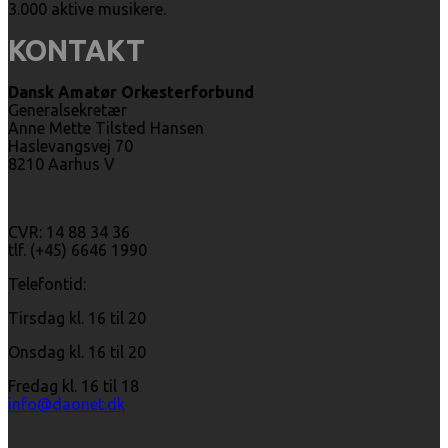
3.000 aktive musikere.
KONTAKT
Dansk Amatør Orkesterforbund
Generalsekretær
Anne Mette Tilsted Hansen
Haslevangsvej 70
8210 Aarhus V
CVR: 14 88 34 36
tlf. (+45) 6646 1990
Telefontid:
Tirsdag kl. 16 til 20
Onsdag kl. 16 til 20
Fredag kl. 16 til 18
info@daonet.dk