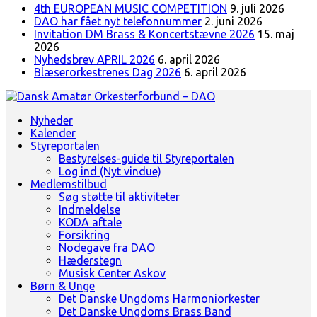
4th EUROPEAN MUSIC COMPETITION
9. juli 2026
DAO har fået nyt telefonnummer
2. juni 2026
Invitation DM Brass & Koncertstævne 2026
15. maj
2026
Nyhedsbrev APRIL 2026
6. april 2026
Blæserorkestrenes Dag 2026
6. april 2026
Landsorganisation for amatørblæserorkestre
Nyheder
Dansk Amatør Orkesterforbund - DAO
Kalender
Styreportalen
Bestyrelses-guide til Styreportalen
Log ind (Nyt vindue)
Medlemstilbud
Søg støtte til aktiviteter
Indmeldelse
KODA aftale
Forsikring
Nodegave fra DAO
Hæderstegn
Musisk Center Askov
Børn & Unge
Det Danske Ungdoms Harmoniorkester
Det Danske Ungdoms Brass Band