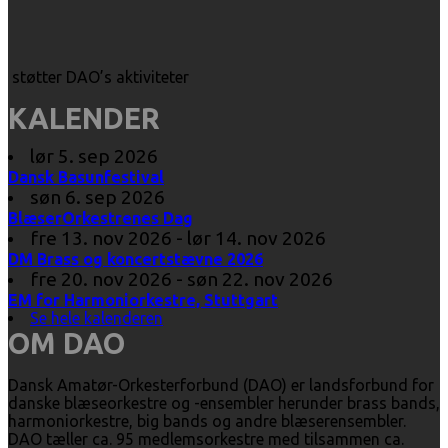
støtter DAO’s aktiviteter
KALENDER
lør 5. sep 2026
Dansk Basunfestival
søn 6. sep 2026
BlæserOrkestrenes Dag
fre 13. nov 2026 - lør 14. nov 2026
DM Brass og koncertstævne 2026
fre 20. nov 2026 - søn 22. nov 2026
EM for Harmoniorkestre, Stuttgart
Se hele kalenderen
OM DAO
Dansk Amatør-Orkesterforbund (DAO) er landsforbund for
danske blæseorkestre og -ensembler herunder brass bands,
harmoniorkestre, big bands og andre blæserensembler.
DAO tæller ca. 95 medlemsorkestre med tilsammen ca.