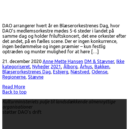
DAO arrangerer hvert år en Blæserorkestrenes Dag, hvor
DAO’s medlemsorkestre mødes 5-6 steder i landet på
samme dag og holder friluftskoncert, det ene orkester efter
det andet, på en fælles scene. Der er ingen konkurrence,
ingen bedømmelse og ingen præmier – kun festlig
optræden og munter mulighed for at høre […]
21. december 2020
Anne Mette Hansen
DM & Stævner
,
Ikke
kategoriseret
,
Nyheder
2021
,
Ålborg
,
Århus
,
Bakken
,
Blæserorkestrenes Dag
,
Esbjerg
,
Næstved
,
Odense
,
Regionerne
,
Stævne
Read More
Back to top
Kulturministeriets pulje til landsdækkende almennyttige
organisationer
støtter DAO’s drift